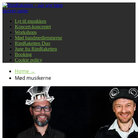
Lyt til musikken
Koncert-konceptet
Workshops
Mød bandmedlemmerne
RimRaketten Duo
June fra RimRaketten
Booking
Cookie policy
Home
→
Mød musikerne